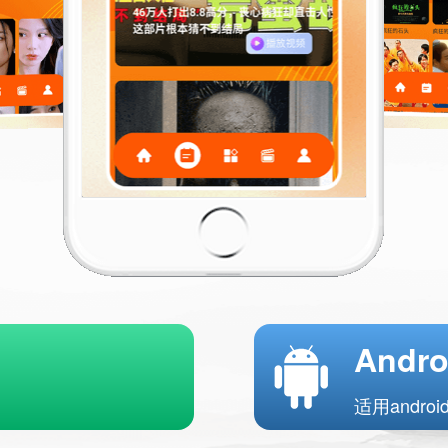
Andro
适用andro