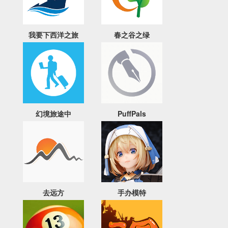
我要下西洋之旅
春之谷之绿
幻境旅途中
PuffPals
去远方
手办模特